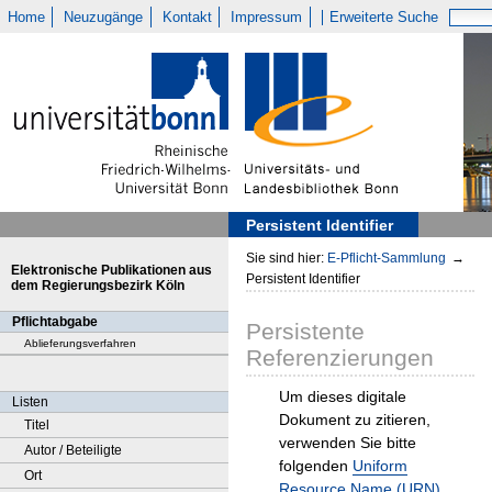
Home
Neuzugänge
Kontakt
Impressum
Erweiterte Suche
Persistent Identifier
Sie sind hier:
E-Pflicht-Sammlung
→
Elektronische Publikationen aus
Persistent Identifier
dem Regierungsbezirk Köln
Pflichtabgabe
Persistente
Ablieferungsverfahren
Referenzierungen
Um dieses digitale
Listen
Dokument zu zitieren,
Titel
verwenden Sie bitte
Autor / Beteiligte
folgenden
Uniform
Ort
Resource Name (URN)