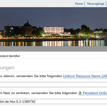
Home
Neuzugänge
istent Identifier
rungen
u zitieren, verwenden Sie bitte folgenden
Uniform Resource Name (U
m Netz zu verlinken, verwenden Sie bitte folgenden
Persistent Uni