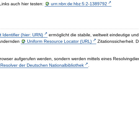
Links auch hier testen:
urn:nbn:de:hbz:5:2-1389792
t Identifier (hier: URN)
ermöglicht die stabile, weltweit eindeutige 
h ändernden
Uniform Resource Locator (URL)
Zitationssicherheit. 
rowser aufgerufen werden, sondern werden mittels eines Resolvingdiens
esolver der Deutschen Nationalbibliothek
.