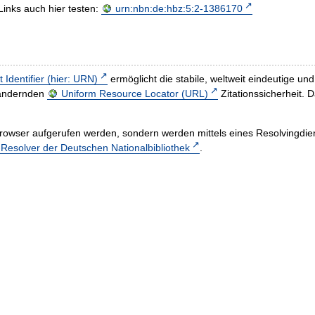
Links auch hier testen:
urn:nbn:de:hbz:5:2-1386170
t Identifier (hier: URN)
ermöglicht die stabile, weltweit eindeutige 
h ändernden
Uniform Resource Locator (URL)
Zitationssicherheit. 
rowser aufgerufen werden, sondern werden mittels eines Resolvingdiens
esolver der Deutschen Nationalbibliothek
.