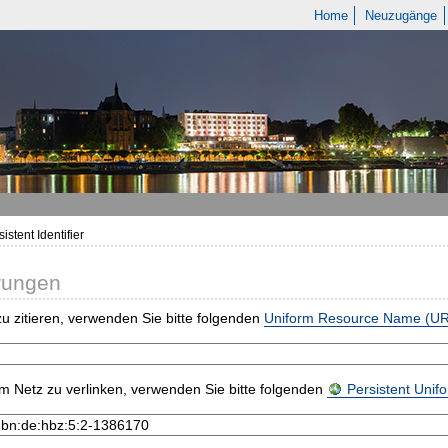
Home
Neuzugänge
istent Identifier
rungen
u zitieren, verwenden Sie bitte folgenden
Uniform Resource Name (U
m Netz zu verlinken, verwenden Sie bitte folgenden
Persistent Uni