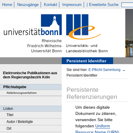
Home
Neuzugänge
Kontakt
Impressum
Erweiterte Suche
Persistent Identifier
Sie sind hier:
E-Pflicht-Sammlung
→
Elektronische Publikationen aus
Persistent Identifier
dem Regierungsbezirk Köln
Pflichtabgabe
Persistente
Ablieferungsverfahren
Referenzierungen
Um dieses digitale
Listen
Dokument zu zitieren,
Titel
verwenden Sie bitte
Autor / Beteiligte
folgenden
Uniform
Ort
Resource Name (URN)