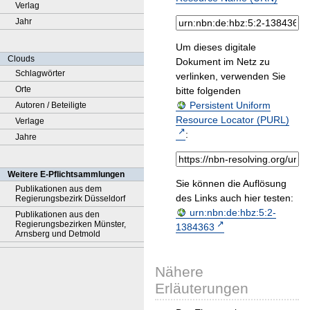
Verlag
Jahr
Um dieses digitale
Clouds
Dokument im Netz zu
Schlagwörter
verlinken, verwenden Sie
Orte
bitte folgenden
Persistent Uniform
Autoren / Beteiligte
Resource Locator (PURL)
Verlage
:
Jahre
Weitere E-Pflichtsammlungen
Sie können die Auflösung
Publikationen aus dem
des Links auch hier testen:
Regierungsbezirk Düsseldorf
urn:nbn:de:hbz:5:2-
Publikationen aus den
Regierungsbezirken Münster,
1384363
Arnsberg und Detmold
Nähere
Erläuterungen