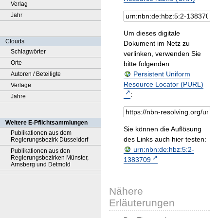
Verlag
Jahr
Um dieses digitale
Clouds
Dokument im Netz zu
Schlagwörter
verlinken, verwenden Sie
Orte
bitte folgenden
Persistent Uniform
Autoren / Beteiligte
Resource Locator (PURL)
Verlage
:
Jahre
Weitere E-Pflichtsammlungen
Sie können die Auflösung
Publikationen aus dem
des Links auch hier testen:
Regierungsbezirk Düsseldorf
urn:nbn:de:hbz:5:2-
Publikationen aus den
Regierungsbezirken Münster,
1383709
Arnsberg und Detmold
Nähere
Erläuterungen