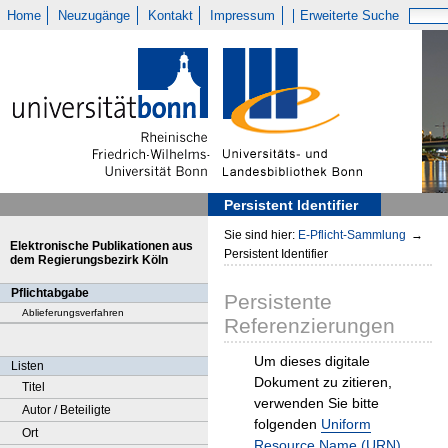
Home
Neuzugänge
Kontakt
Impressum
Erweiterte Suche
Persistent Identifier
Sie sind hier:
E-Pflicht-Sammlung
→
Elektronische Publikationen aus
Persistent Identifier
dem Regierungsbezirk Köln
Pflichtabgabe
Persistente
Ablieferungsverfahren
Referenzierungen
Um dieses digitale
Listen
Dokument zu zitieren,
Titel
verwenden Sie bitte
Autor / Beteiligte
folgenden
Uniform
Ort
Resource Name (URN)