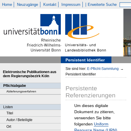
Home
Neuzugänge
Kontakt
Impressum
Erweiterte Suche
Persistent Identifier
Sie sind hier:
E-Pflicht-Sammlung
→
Elektronische Publikationen aus
Persistent Identifier
dem Regierungsbezirk Köln
Pflichtabgabe
Persistente
Ablieferungsverfahren
Referenzierungen
Um dieses digitale
Listen
Dokument zu zitieren,
Titel
verwenden Sie bitte
Autor / Beteiligte
folgenden
Uniform
Ort
Resource Name (URN)