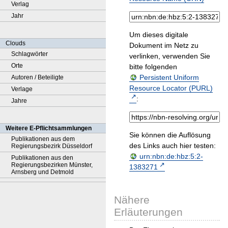
Verlag
Jahr
Um dieses digitale
Clouds
Dokument im Netz zu
Schlagwörter
verlinken, verwenden Sie
Orte
bitte folgenden
Persistent Uniform
Autoren / Beteiligte
Resource Locator (PURL)
Verlage
:
Jahre
Weitere E-Pflichtsammlungen
Sie können die Auflösung
Publikationen aus dem
des Links auch hier testen:
Regierungsbezirk Düsseldorf
urn:nbn:de:hbz:5:2-
Publikationen aus den
Regierungsbezirken Münster,
1383271
Arnsberg und Detmold
Nähere
Erläuterungen