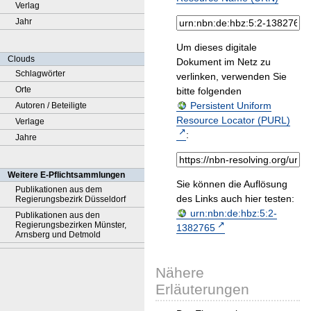
Verlag
Jahr
Um dieses digitale
Clouds
Dokument im Netz zu
Schlagwörter
verlinken, verwenden Sie
Orte
bitte folgenden
Persistent Uniform
Autoren / Beteiligte
Resource Locator (PURL)
Verlage
:
Jahre
Weitere E-Pflichtsammlungen
Sie können die Auflösung
Publikationen aus dem
des Links auch hier testen:
Regierungsbezirk Düsseldorf
urn:nbn:de:hbz:5:2-
Publikationen aus den
Regierungsbezirken Münster,
1382765
Arnsberg und Detmold
Nähere
Erläuterungen