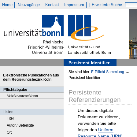
Home
Neuzugänge
Kontakt
Impressum
Erweiterte Suche
Persistent Identifier
Sie sind hier:
E-Pflicht-Sammlung
→
Elektronische Publikationen aus
Persistent Identifier
dem Regierungsbezirk Köln
Pflichtabgabe
Persistente
Ablieferungsverfahren
Referenzierungen
Um dieses digitale
Listen
Dokument zu zitieren,
Titel
verwenden Sie bitte
Autor / Beteiligte
folgenden
Uniform
Ort
Resource Name (URN)