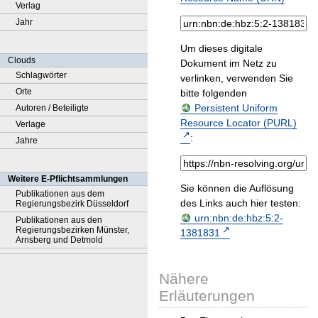
Verlag
Jahr
Um dieses digitale
Clouds
Dokument im Netz zu
Schlagwörter
verlinken, verwenden Sie
Orte
bitte folgenden
Persistent Uniform
Autoren / Beteiligte
Resource Locator (PURL)
Verlage
:
Jahre
Weitere E-Pflichtsammlungen
Sie können die Auflösung
Publikationen aus dem
des Links auch hier testen:
Regierungsbezirk Düsseldorf
urn:nbn:de:hbz:5:2-
Publikationen aus den
Regierungsbezirken Münster,
1381831
Arnsberg und Detmold
Nähere
Erläuterungen