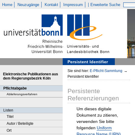
Home
Neuzugänge
Kontakt
Impressum
Erweiterte Suche
Persistent Identifier
Sie sind hier:
E-Pflicht-Sammlung
→
Elektronische Publikationen aus
Persistent Identifier
dem Regierungsbezirk Köln
Pflichtabgabe
Persistente
Ablieferungsverfahren
Referenzierungen
Um dieses digitale
Listen
Dokument zu zitieren,
Titel
verwenden Sie bitte
Autor / Beteiligte
folgenden
Uniform
Ort
Resource Name (URN)