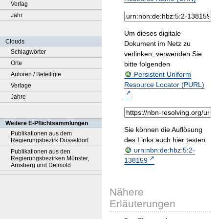
Verlag
Jahr
Um dieses digitale
Clouds
Dokument im Netz zu
Schlagwörter
verlinken, verwenden Sie
Orte
bitte folgenden
Persistent Uniform
Autoren / Beteiligte
Resource Locator (PURL)
Verlage
:
Jahre
Weitere E-Pflichtsammlungen
Sie können die Auflösung
Publikationen aus dem
des Links auch hier testen:
Regierungsbezirk Düsseldorf
urn:nbn:de:hbz:5:2-
Publikationen aus den
Regierungsbezirken Münster,
138159
Arnsberg und Detmold
Nähere
Erläuterungen