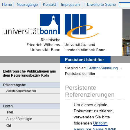
Home
Neuzugänge
Kontakt
Impressum
Erweiterte Suche
Persistent Identifier
Sie sind hier:
E-Pflicht-Sammlung
→
Elektronische Publikationen aus
Persistent Identifier
dem Regierungsbezirk Köln
Pflichtabgabe
Persistente
Ablieferungsverfahren
Referenzierungen
Um dieses digitale
Listen
Dokument zu zitieren,
Titel
verwenden Sie bitte
Autor / Beteiligte
folgenden
Uniform
Ort
Resource Name (URN)