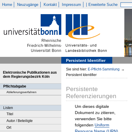
Home
Neuzugänge
Kontakt
Impressum
Erweiterte Suche
Persistent Identifier
Sie sind hier:
E-Pflicht-Sammlung
→
Elektronische Publikationen aus
Persistent Identifier
dem Regierungsbezirk Köln
Pflichtabgabe
Persistente
Ablieferungsverfahren
Referenzierungen
Um dieses digitale
Listen
Dokument zu zitieren,
Titel
verwenden Sie bitte
Autor / Beteiligte
folgenden
Uniform
Ort
Resource Name (URN)