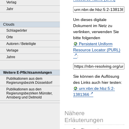
Verlag
Jahr
Um dieses digitale
Clouds
Dokument im Netz zu
Schlagwörter
verlinken, verwenden Sie
Orte
bitte folgenden
Persistent Uniform
Autoren / Beteiligte
Resource Locator (PURL)
Verlage
:
Jahre
Weitere E-Pflichtsammlungen
Sie können die Auflösung
Publikationen aus dem
des Links auch hier testen:
Regierungsbezirk Düsseldorf
urn:nbn:de:hbz:5:2-
Publikationen aus den
Regierungsbezirken Münster,
1381366
Arnsberg und Detmold
Nähere
Erläuterungen