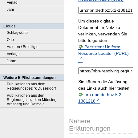
Verlag
Jahr
Um dieses digitale
Clouds
Dokument im Netz zu
Schlagwörter
verlinken, verwenden Sie
Orte
bitte folgenden
Persistent Uniform
Autoren / Beteiligte
Resource Locator (PURL)
Verlage
:
Jahre
Weitere E-Pflichtsammlungen
Sie können die Auflösung
Publikationen aus dem
des Links auch hier testen:
Regierungsbezirk Düsseldorf
urn:nbn:de:hbz:5:2-
Publikationen aus den
Regierungsbezirken Münster,
1381218
Arnsberg und Detmold
Nähere
Erläuterungen