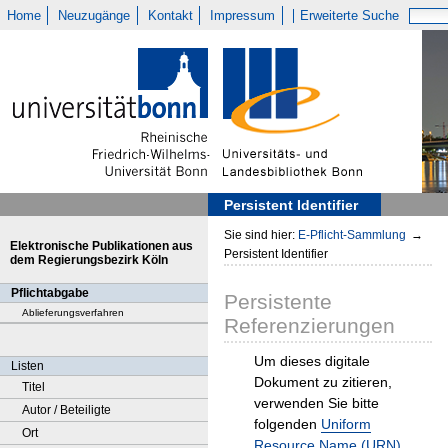
Home
Neuzugänge
Kontakt
Impressum
Erweiterte Suche
Persistent Identifier
Sie sind hier:
E-Pflicht-Sammlung
→
Elektronische Publikationen aus
Persistent Identifier
dem Regierungsbezirk Köln
Pflichtabgabe
Persistente
Ablieferungsverfahren
Referenzierungen
Um dieses digitale
Listen
Dokument zu zitieren,
Titel
verwenden Sie bitte
Autor / Beteiligte
folgenden
Uniform
Ort
Resource Name (URN)