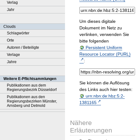
Verlag
Jahr
Um dieses digitale
Clouds
Dokument im Netz zu
Schlagwörter
verlinken, verwenden Sie
Orte
bitte folgenden
Persistent Uniform
Autoren / Beteiligte
Resource Locator (PURL)
Verlage
:
Jahre
Weitere E-Pflichtsammlungen
Sie können die Auflösung
Publikationen aus dem
des Links auch hier testen:
Regierungsbezirk Düsseldorf
urn:nbn:de:hbz:5:2-
Publikationen aus den
Regierungsbezirken Münster,
1381165
Arnsberg und Detmold
Nähere
Erläuterungen