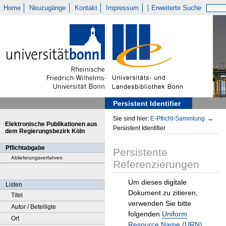
Home
Neuzugänge
Kontakt
Impressum
Erweiterte Suche
Persistent Identifier
Sie sind hier:
E-Pflicht-Sammlung
→
Elektronische Publikationen aus
Persistent Identifier
dem Regierungsbezirk Köln
Pflichtabgabe
Persistente
Ablieferungsverfahren
Referenzierungen
Um dieses digitale
Listen
Dokument zu zitieren,
Titel
verwenden Sie bitte
Autor / Beteiligte
folgenden
Uniform
Ort
Resource Name (URN)