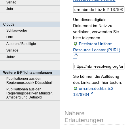
Verlag
Jahr
Um dieses digitale
Clouds
Dokument im Netz zu
Schlagwörter
verlinken, verwenden Sie
Orte
bitte folgenden
Persistent Uniform
Autoren / Beteiligte
Resource Locator (PURL)
Verlage
:
Jahre
Weitere E-Pflichtsammlungen
Sie können die Auflösung
Publikationen aus dem
des Links auch hier testen:
Regierungsbezirk Düsseldorf
urn:nbn:de:hbz:5:2-
Publikationen aus den
Regierungsbezirken Münster,
1379934
Arnsberg und Detmold
Nähere
Erläuterungen