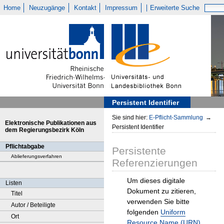
Home
Neuzugänge
Kontakt
Impressum
Erweiterte Suche
Persistent Identifier
Sie sind hier:
E-Pflicht-Sammlung
→
Elektronische Publikationen aus
Persistent Identifier
dem Regierungsbezirk Köln
Pflichtabgabe
Persistente
Ablieferungsverfahren
Referenzierungen
Um dieses digitale
Listen
Dokument zu zitieren,
Titel
verwenden Sie bitte
Autor / Beteiligte
folgenden
Uniform
Ort
Resource Name (URN)