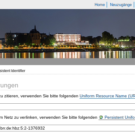
Home
Neuzugänge
istent Identifier
rungen
u zitieren, verwenden Sie bitte folgenden
Uniform Resource Name (U
m Netz zu verlinken, verwenden Sie bitte folgenden
Persistent Uni