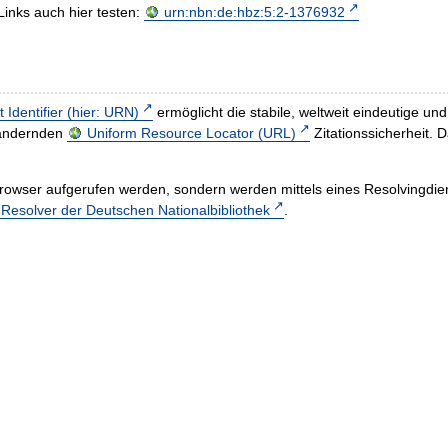
Links auch hier testen:
urn:nbn:de:hbz:5:2-1376932
t Identifier (hier: URN)
ermöglicht die stabile, weltweit eindeutige 
h ändernden
Uniform Resource Locator (URL)
Zitationssicherheit. 
rowser aufgerufen werden, sondern werden mittels eines Resolvingdiens
esolver der Deutschen Nationalbibliothek
.