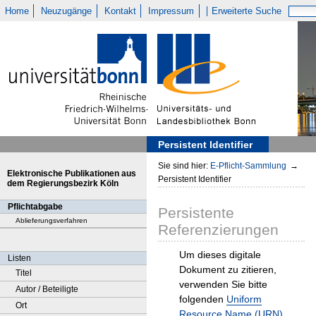
Home
Neuzugänge
Kontakt
Impressum
Erweiterte Suche
Persistent Identifier
Sie sind hier:
E-Pflicht-Sammlung
→
Elektronische Publikationen aus
Persistent Identifier
dem Regierungsbezirk Köln
Pflichtabgabe
Persistente
Ablieferungsverfahren
Referenzierungen
Um dieses digitale
Listen
Dokument zu zitieren,
Titel
verwenden Sie bitte
Autor / Beteiligte
folgenden
Uniform
Ort
Resource Name (URN)