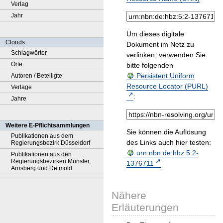
Verlag
Jahr
Um dieses digitale
Clouds
Dokument im Netz zu
Schlagwörter
verlinken, verwenden Sie
Orte
bitte folgenden
Persistent Uniform
Autoren / Beteiligte
Resource Locator (PURL)
Verlage
:
Jahre
Weitere E-Pflichtsammlungen
Sie können die Auflösung
Publikationen aus dem
des Links auch hier testen:
Regierungsbezirk Düsseldorf
urn:nbn:de:hbz:5:2-
Publikationen aus den
Regierungsbezirken Münster,
1376711
Arnsberg und Detmold
Nähere
Erläuterungen