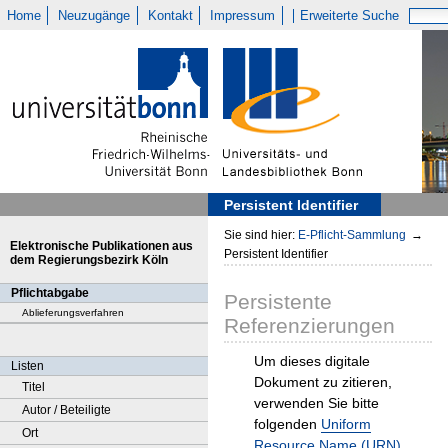
Home
Neuzugänge
Kontakt
Impressum
Erweiterte Suche
Persistent Identifier
Sie sind hier:
E-Pflicht-Sammlung
→
Elektronische Publikationen aus
Persistent Identifier
dem Regierungsbezirk Köln
Pflichtabgabe
Persistente
Ablieferungsverfahren
Referenzierungen
Um dieses digitale
Listen
Dokument zu zitieren,
Titel
verwenden Sie bitte
Autor / Beteiligte
folgenden
Uniform
Ort
Resource Name (URN)