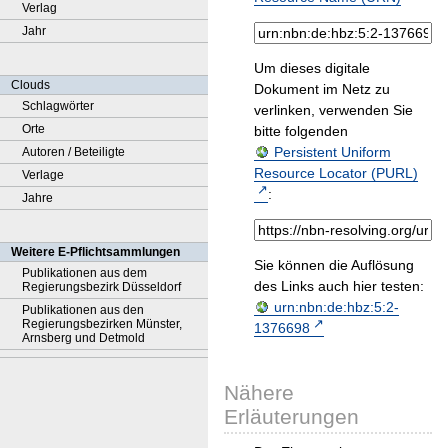
Verlag
Jahr
Um dieses digitale
Clouds
Dokument im Netz zu
Schlagwörter
verlinken, verwenden Sie
Orte
bitte folgenden
Persistent Uniform
Autoren / Beteiligte
Resource Locator (PURL)
Verlage
:
Jahre
Weitere E-Pflichtsammlungen
Sie können die Auflösung
Publikationen aus dem
des Links auch hier testen:
Regierungsbezirk Düsseldorf
urn:nbn:de:hbz:5:2-
Publikationen aus den
Regierungsbezirken Münster,
1376698
Arnsberg und Detmold
Nähere
Erläuterungen