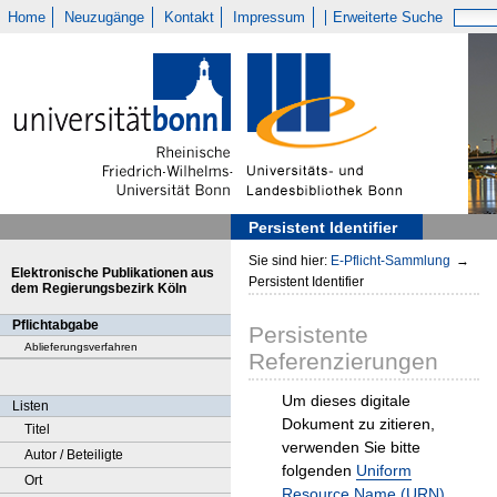
Home
Neuzugänge
Kontakt
Impressum
Erweiterte Suche
Persistent Identifier
Sie sind hier:
E-Pflicht-Sammlung
→
Elektronische Publikationen aus
Persistent Identifier
dem Regierungsbezirk Köln
Pflichtabgabe
Persistente
Ablieferungsverfahren
Referenzierungen
Um dieses digitale
Listen
Dokument zu zitieren,
Titel
verwenden Sie bitte
Autor / Beteiligte
folgenden
Uniform
Ort
Resource Name (URN)