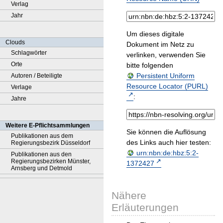
Verlag
Jahr
Um dieses digitale
Clouds
Dokument im Netz zu
Schlagwörter
verlinken, verwenden Sie
Orte
bitte folgenden
Persistent Uniform
Autoren / Beteiligte
Resource Locator (PURL)
Verlage
:
Jahre
Weitere E-Pflichtsammlungen
Sie können die Auflösung
Publikationen aus dem
des Links auch hier testen:
Regierungsbezirk Düsseldorf
urn:nbn:de:hbz:5:2-
Publikationen aus den
Regierungsbezirken Münster,
1372427
Arnsberg und Detmold
Nähere
Erläuterungen