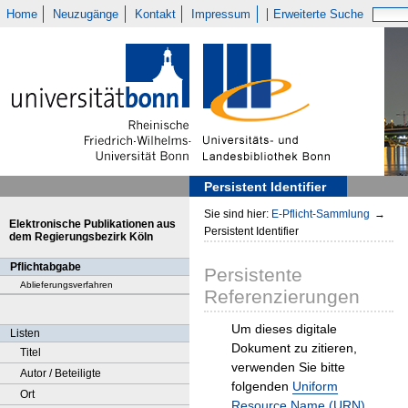
Home
Neuzugänge
Kontakt
Impressum
Erweiterte Suche
Persistent Identifier
Sie sind hier:
E-Pflicht-Sammlung
→
Elektronische Publikationen aus
Persistent Identifier
dem Regierungsbezirk Köln
Pflichtabgabe
Persistente
Ablieferungsverfahren
Referenzierungen
Um dieses digitale
Listen
Dokument zu zitieren,
Titel
verwenden Sie bitte
Autor / Beteiligte
folgenden
Uniform
Ort
Resource Name (URN)