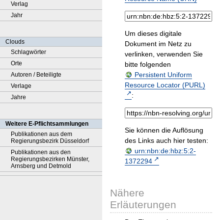
Verlag
Jahr
Um dieses digitale
Clouds
Dokument im Netz zu
Schlagwörter
verlinken, verwenden Sie
Orte
bitte folgenden
Persistent Uniform
Autoren / Beteiligte
Resource Locator (PURL)
Verlage
:
Jahre
Weitere E-Pflichtsammlungen
Sie können die Auflösung
Publikationen aus dem
des Links auch hier testen:
Regierungsbezirk Düsseldorf
urn:nbn:de:hbz:5:2-
Publikationen aus den
Regierungsbezirken Münster,
1372294
Arnsberg und Detmold
Nähere
Erläuterungen