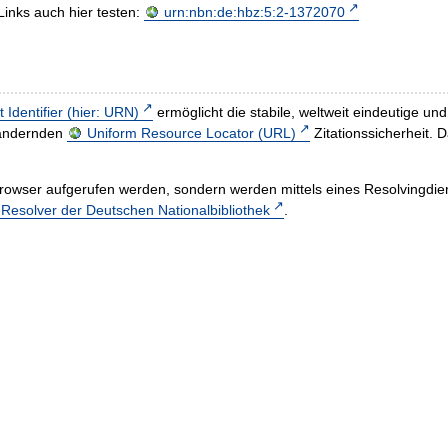
Links auch hier testen:
urn:nbn:de:hbz:5:2-1372070
t Identifier (hier: URN)
ermöglicht die stabile, weltweit eindeutige 
h ändernden
Uniform Resource Locator (URL)
Zitationssicherheit. 
rowser aufgerufen werden, sondern werden mittels eines Resolvingdiens
esolver der Deutschen Nationalbibliothek
.