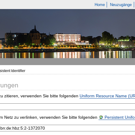
Home
Neuzugänge
istent Identifier
rungen
u zitieren, verwenden Sie bitte folgenden
Uniform Resource Name (U
m Netz zu verlinken, verwenden Sie bitte folgenden
Persistent Uni