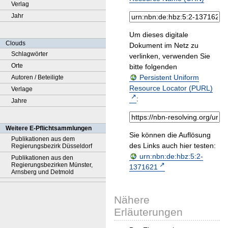
Verlag
Jahr
Um dieses digitale
Clouds
Dokument im Netz zu
Schlagwörter
verlinken, verwenden Sie
Orte
bitte folgenden
Persistent Uniform
Autoren / Beteiligte
Resource Locator (PURL)
Verlage
:
Jahre
Weitere E-Pflichtsammlungen
Sie können die Auflösung
Publikationen aus dem
des Links auch hier testen:
Regierungsbezirk Düsseldorf
urn:nbn:de:hbz:5:2-
Publikationen aus den
Regierungsbezirken Münster,
1371621
Arnsberg und Detmold
Nähere
Erläuterungen