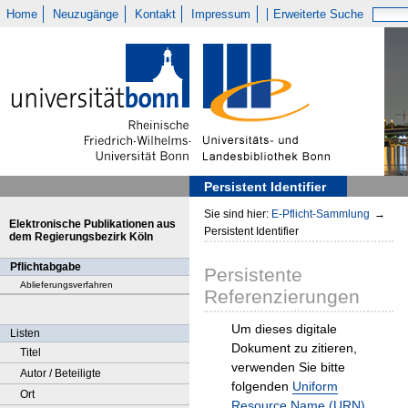
Home
Neuzugänge
Kontakt
Impressum
Erweiterte Suche
Persistent Identifier
Sie sind hier:
E-Pflicht-Sammlung
→
Elektronische Publikationen aus
Persistent Identifier
dem Regierungsbezirk Köln
Pflichtabgabe
Persistente
Ablieferungsverfahren
Referenzierungen
Um dieses digitale
Listen
Dokument zu zitieren,
Titel
verwenden Sie bitte
Autor / Beteiligte
folgenden
Uniform
Ort
Resource Name (URN)