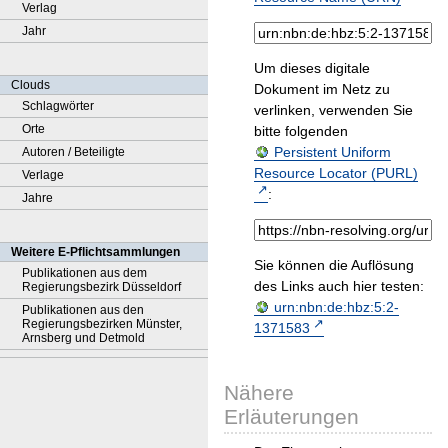
Verlag
Jahr
Um dieses digitale
Clouds
Dokument im Netz zu
Schlagwörter
verlinken, verwenden Sie
Orte
bitte folgenden
Persistent Uniform
Autoren / Beteiligte
Resource Locator (PURL)
Verlage
:
Jahre
Weitere E-Pflichtsammlungen
Sie können die Auflösung
Publikationen aus dem
des Links auch hier testen:
Regierungsbezirk Düsseldorf
urn:nbn:de:hbz:5:2-
Publikationen aus den
Regierungsbezirken Münster,
1371583
Arnsberg und Detmold
Nähere
Erläuterungen