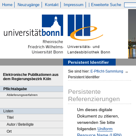
Home
Neuzugänge
Kontakt
Impressum
Erweiterte Suche
Persistent Identifier
Sie sind hier:
E-Pflicht-Sammlung
→
Elektronische Publikationen aus
Persistent Identifier
dem Regierungsbezirk Köln
Pflichtabgabe
Persistente
Ablieferungsverfahren
Referenzierungen
Um dieses digitale
Listen
Dokument zu zitieren,
Titel
verwenden Sie bitte
Autor / Beteiligte
folgenden
Uniform
Ort
Resource Name (URN)