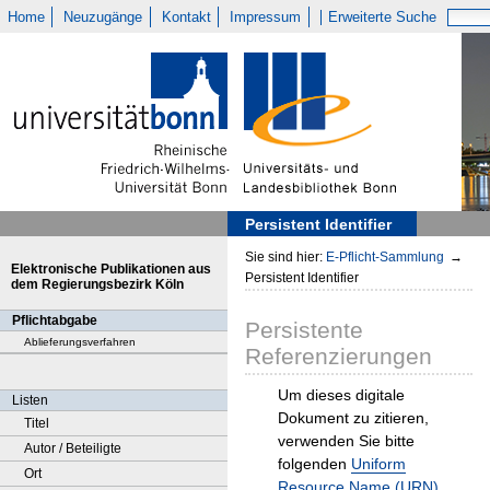
Home
Neuzugänge
Kontakt
Impressum
Erweiterte Suche
Persistent Identifier
Sie sind hier:
E-Pflicht-Sammlung
→
Elektronische Publikationen aus
Persistent Identifier
dem Regierungsbezirk Köln
Pflichtabgabe
Persistente
Ablieferungsverfahren
Referenzierungen
Um dieses digitale
Listen
Dokument zu zitieren,
Titel
verwenden Sie bitte
Autor / Beteiligte
folgenden
Uniform
Ort
Resource Name (URN)