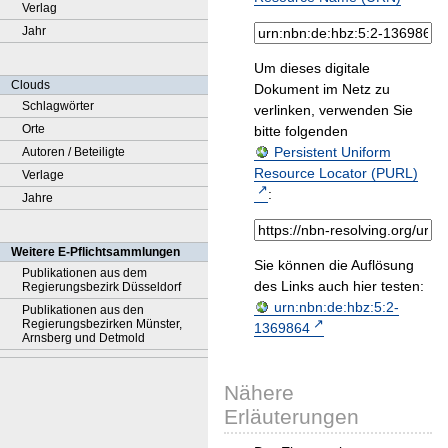
Verlag
Jahr
Um dieses digitale
Clouds
Dokument im Netz zu
Schlagwörter
verlinken, verwenden Sie
Orte
bitte folgenden
Persistent Uniform
Autoren / Beteiligte
Resource Locator (PURL)
Verlage
:
Jahre
Weitere E-Pflichtsammlungen
Sie können die Auflösung
Publikationen aus dem
des Links auch hier testen:
Regierungsbezirk Düsseldorf
urn:nbn:de:hbz:5:2-
Publikationen aus den
Regierungsbezirken Münster,
1369864
Arnsberg und Detmold
Nähere
Erläuterungen