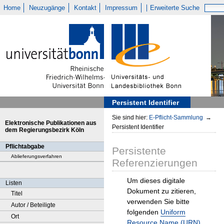
Home
Neuzugänge
Kontakt
Impressum
Erweiterte Suche
Persistent Identifier
Sie sind hier:
E-Pflicht-Sammlung
→
Elektronische Publikationen aus
Persistent Identifier
dem Regierungsbezirk Köln
Pflichtabgabe
Persistente
Ablieferungsverfahren
Referenzierungen
Um dieses digitale
Listen
Dokument zu zitieren,
Titel
verwenden Sie bitte
Autor / Beteiligte
folgenden
Uniform
Ort
Resource Name (URN)