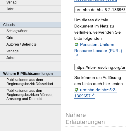
Verlag
Jahr
Um dieses digitale
Clouds
Dokument im Netz zu
Schlagwörter
verlinken, verwenden Sie
Orte
bitte folgenden
Persistent Uniform
Autoren / Beteiligte
Resource Locator (PURL)
Verlage
:
Jahre
Weitere E-Pflichtsammlungen
Sie können die Auflösung
Publikationen aus dem
des Links auch hier testen:
Regierungsbezirk Düsseldorf
urn:nbn:de:hbz:5:2-
Publikationen aus den
Regierungsbezirken Münster,
1369657
Arnsberg und Detmold
Nähere
Erläuterungen