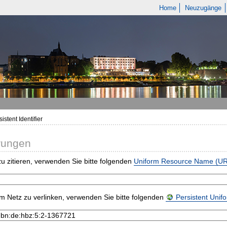
Home
Neuzugänge
istent Identifier
rungen
u zitieren, verwenden Sie bitte folgenden
Uniform Resource Name (U
m Netz zu verlinken, verwenden Sie bitte folgenden
Persistent Uni