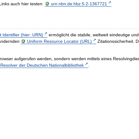
Links auch hier testen:
urn:nbn:de:hbz:5:2-1367721
t Identifier (hier: URN)
ermöglicht die stabile, weltweit eindeutige 
h ändernden
Uniform Resource Locator (URL)
Zitationssicherheit. 
rowser aufgerufen werden, sondern werden mittels eines Resolvingdiens
esolver der Deutschen Nationalbibliothek
.