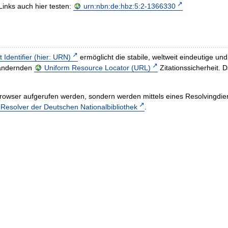
Links auch hier testen:
urn:nbn:de:hbz:5:2-1366330
t Identifier (hier: URN)
ermöglicht die stabile, weltweit eindeutige 
h ändernden
Uniform Resource Locator (URL)
Zitationssicherheit. 
rowser aufgerufen werden, sondern werden mittels eines Resolvingdiens
esolver der Deutschen Nationalbibliothek
.