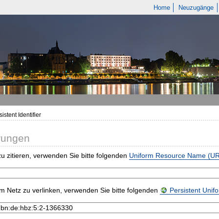
Home
Neuzugänge
istent Identifier
rungen
u zitieren, verwenden Sie bitte folgenden
Uniform Resource Name (U
m Netz zu verlinken, verwenden Sie bitte folgenden
Persistent Uni