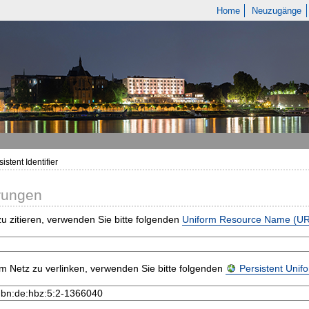
Home
Neuzugänge
istent Identifier
rungen
u zitieren, verwenden Sie bitte folgenden
Uniform Resource Name (U
m Netz zu verlinken, verwenden Sie bitte folgenden
Persistent Uni