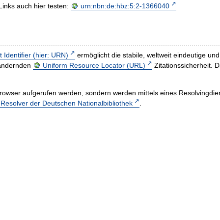
Links auch hier testen:
urn:nbn:de:hbz:5:2-1366040
t Identifier (hier: URN)
ermöglicht die stabile, weltweit eindeutige 
h ändernden
Uniform Resource Locator (URL)
Zitationssicherheit. 
rowser aufgerufen werden, sondern werden mittels eines Resolvingdiens
esolver der Deutschen Nationalbibliothek
.