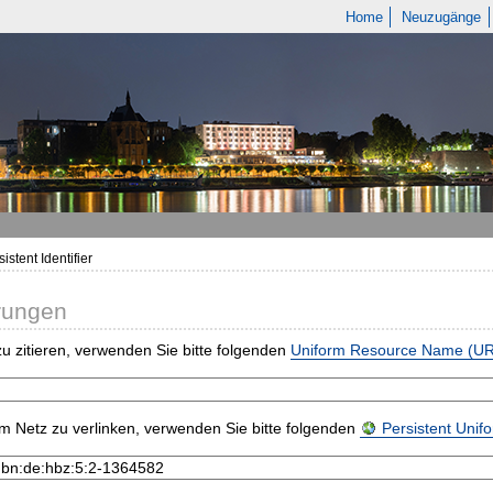
Home
Neuzugänge
istent Identifier
rungen
u zitieren, verwenden Sie bitte folgenden
Uniform Resource Name (U
m Netz zu verlinken, verwenden Sie bitte folgenden
Persistent Uni