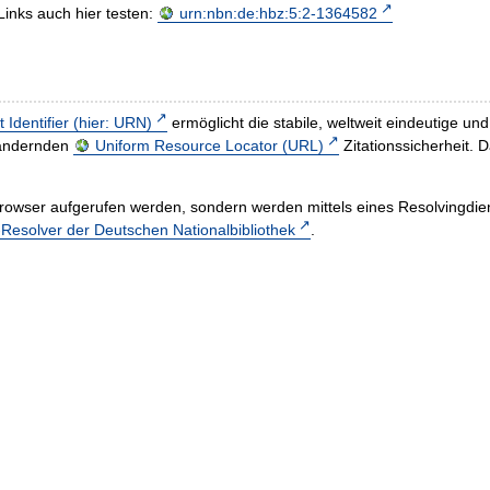
Links auch hier testen:
urn:nbn:de:hbz:5:2-1364582
t Identifier (hier: URN)
ermöglicht die stabile, weltweit eindeutige 
h ändernden
Uniform Resource Locator (URL)
Zitationssicherheit. 
rowser aufgerufen werden, sondern werden mittels eines Resolvingdiens
esolver der Deutschen Nationalbibliothek
.