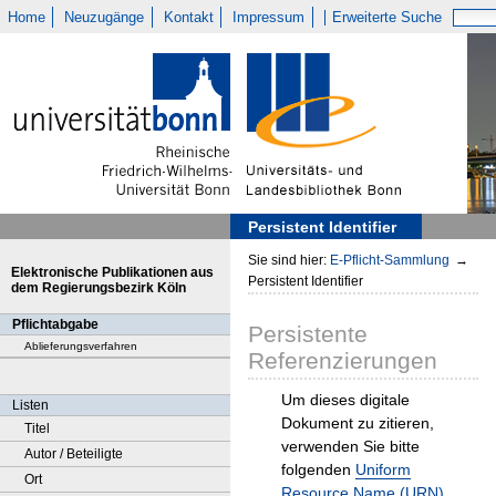
Home
Neuzugänge
Kontakt
Impressum
Erweiterte Suche
Persistent Identifier
Sie sind hier:
E-Pflicht-Sammlung
→
Elektronische Publikationen aus
Persistent Identifier
dem Regierungsbezirk Köln
Pflichtabgabe
Persistente
Ablieferungsverfahren
Referenzierungen
Um dieses digitale
Listen
Dokument zu zitieren,
Titel
verwenden Sie bitte
Autor / Beteiligte
folgenden
Uniform
Ort
Resource Name (URN)