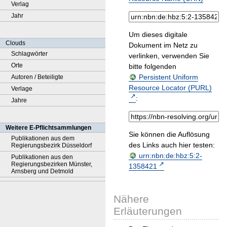
Verlag
Jahr
Um dieses digitale
Clouds
Dokument im Netz zu
Schlagwörter
verlinken, verwenden Sie
Orte
bitte folgenden
Persistent Uniform
Autoren / Beteiligte
Resource Locator (PURL)
Verlage
:
Jahre
Weitere E-Pflichtsammlungen
Sie können die Auflösung
Publikationen aus dem
des Links auch hier testen:
Regierungsbezirk Düsseldorf
urn:nbn:de:hbz:5:2-
Publikationen aus den
Regierungsbezirken Münster,
1358421
Arnsberg und Detmold
Nähere
Erläuterungen