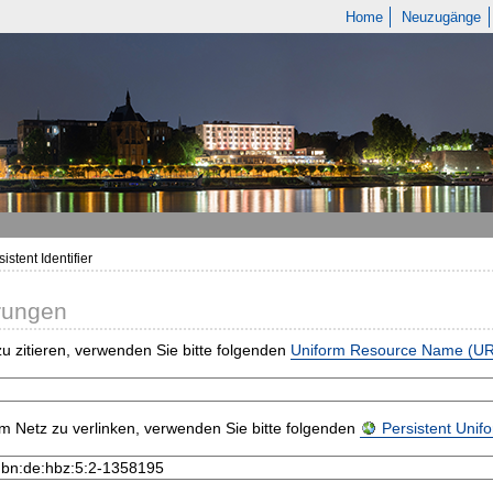
Home
Neuzugänge
istent Identifier
rungen
u zitieren, verwenden Sie bitte folgenden
Uniform Resource Name (U
m Netz zu verlinken, verwenden Sie bitte folgenden
Persistent Uni