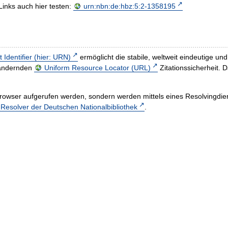
Links auch hier testen:
urn:nbn:de:hbz:5:2-1358195
t Identifier (hier: URN)
ermöglicht die stabile, weltweit eindeutige 
h ändernden
Uniform Resource Locator (URL)
Zitationssicherheit. 
rowser aufgerufen werden, sondern werden mittels eines Resolvingdiens
esolver der Deutschen Nationalbibliothek
.