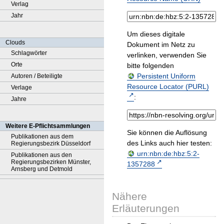
Verlag
Jahr
Um dieses digitale
Clouds
Dokument im Netz zu
Schlagwörter
verlinken, verwenden Sie
Orte
bitte folgenden
Persistent Uniform
Autoren / Beteiligte
Resource Locator (PURL)
Verlage
:
Jahre
Weitere E-Pflichtsammlungen
Sie können die Auflösung
Publikationen aus dem
des Links auch hier testen:
Regierungsbezirk Düsseldorf
urn:nbn:de:hbz:5:2-
Publikationen aus den
Regierungsbezirken Münster,
1357288
Arnsberg und Detmold
Nähere
Erläuterungen