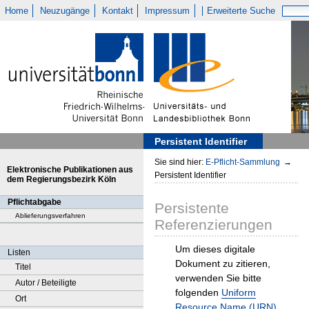
Home
Neuzugänge
Kontakt
Impressum
Erweiterte Suche
Persistent Identifier
Sie sind hier:
E-Pflicht-Sammlung
→
Elektronische Publikationen aus
Persistent Identifier
dem Regierungsbezirk Köln
Pflichtabgabe
Persistente
Ablieferungsverfahren
Referenzierungen
Um dieses digitale
Listen
Dokument zu zitieren,
Titel
verwenden Sie bitte
Autor / Beteiligte
folgenden
Uniform
Ort
Resource Name (URN)