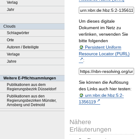
Verlag
Jahr
Um dieses digitale
Clouds
Dokument im Netz zu
Schlagwörter
verlinken, verwenden Sie
Orte
bitte folgenden
Persistent Uniform
Autoren / Beteiligte
Resource Locator (PURL)
Verlage
:
Jahre
Weitere E-Pflichtsammlungen
Sie können die Auflösung
Publikationen aus dem
des Links auch hier testen:
Regierungsbezirk Düsseldorf
urn:nbn:de:hbz:5:2-
Publikationen aus den
Regierungsbezirken Münster,
1356119
Arnsberg und Detmold
Nähere
Erläuterungen