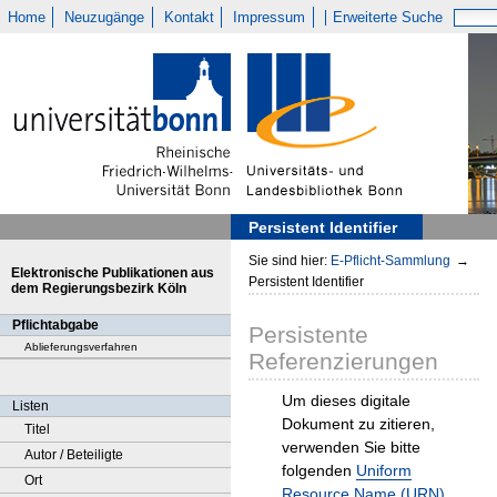
Home
Neuzugänge
Kontakt
Impressum
Erweiterte Suche
Persistent Identifier
Sie sind hier:
E-Pflicht-Sammlung
→
Elektronische Publikationen aus
Persistent Identifier
dem Regierungsbezirk Köln
Pflichtabgabe
Persistente
Ablieferungsverfahren
Referenzierungen
Um dieses digitale
Listen
Dokument zu zitieren,
Titel
verwenden Sie bitte
Autor / Beteiligte
folgenden
Uniform
Ort
Resource Name (URN)