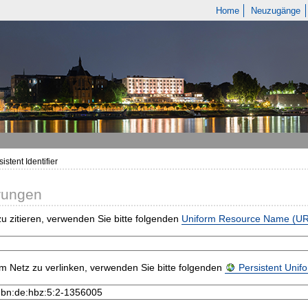
Home
Neuzugänge
istent Identifier
rungen
u zitieren, verwenden Sie bitte folgenden
Uniform Resource Name (U
m Netz zu verlinken, verwenden Sie bitte folgenden
Persistent Uni