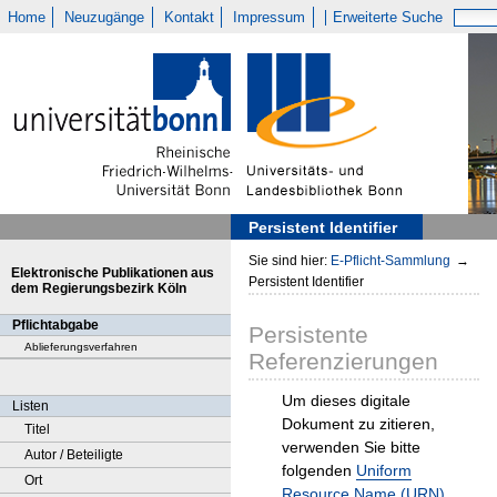
Home
Neuzugänge
Kontakt
Impressum
Erweiterte Suche
Persistent Identifier
Sie sind hier:
E-Pflicht-Sammlung
→
Elektronische Publikationen aus
Persistent Identifier
dem Regierungsbezirk Köln
Pflichtabgabe
Persistente
Ablieferungsverfahren
Referenzierungen
Um dieses digitale
Listen
Dokument zu zitieren,
Titel
verwenden Sie bitte
Autor / Beteiligte
folgenden
Uniform
Ort
Resource Name (URN)