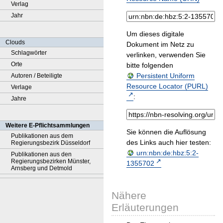
Verlag
Jahr
Um dieses digitale
Clouds
Dokument im Netz zu
Schlagwörter
verlinken, verwenden Sie
Orte
bitte folgenden
Persistent Uniform
Autoren / Beteiligte
Resource Locator (PURL)
Verlage
:
Jahre
Weitere E-Pflichtsammlungen
Sie können die Auflösung
Publikationen aus dem
des Links auch hier testen:
Regierungsbezirk Düsseldorf
urn:nbn:de:hbz:5:2-
Publikationen aus den
Regierungsbezirken Münster,
1355702
Arnsberg und Detmold
Nähere
Erläuterungen