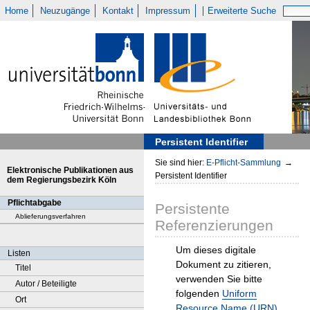
Home
Neuzugänge
Kontakt
Impressum
Erweiterte Suche
Persistent Identifier
Sie sind hier:
E-Pflicht-Sammlung
→
Elektronische Publikationen aus
Persistent Identifier
dem Regierungsbezirk Köln
Pflichtabgabe
Persistente
Ablieferungsverfahren
Referenzierungen
Um dieses digitale
Listen
Dokument zu zitieren,
Titel
verwenden Sie bitte
Autor / Beteiligte
folgenden
Uniform
Ort
Resource Name (URN)