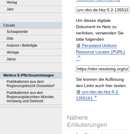
Verlag
Jahr
Um dieses digitale
Clouds
Dokument im Netz zu
Schlagwörter
verlinken, verwenden Sie
Orte
bitte folgenden
Persistent Uniform
Autoren / Beteiligte
Resource Locator (PURL)
Verlage
:
Jahre
Weitere E-Pflichtsammlungen
Sie können die Auflösung
Publikationen aus dem
des Links auch hier testen:
Regierungsbezirk Düsseldorf
urn:nbn:de:hbz:5:2-
Publikationen aus den
Regierungsbezirken Münster,
1355161
Arnsberg und Detmold
Nähere
Erläuterungen