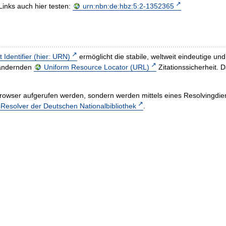
Links auch hier testen:
urn:nbn:de:hbz:5:2-1352365
t Identifier (hier: URN)
ermöglicht die stabile, weltweit eindeutige 
h ändernden
Uniform Resource Locator (URL)
Zitationssicherheit. 
rowser aufgerufen werden, sondern werden mittels eines Resolvingdiens
esolver der Deutschen Nationalbibliothek
.