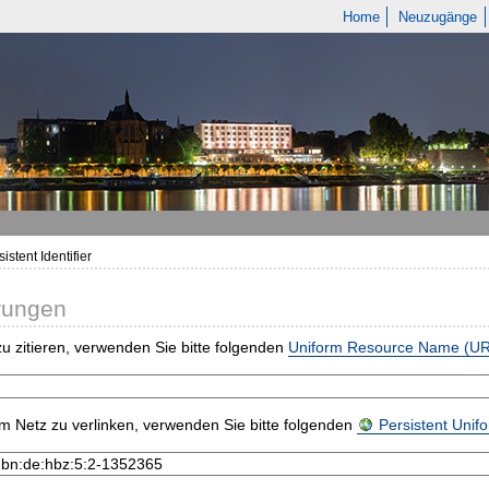
Home
Neuzugänge
istent Identifier
rungen
u zitieren, verwenden Sie bitte folgenden
Uniform Resource Name (U
m Netz zu verlinken, verwenden Sie bitte folgenden
Persistent Uni