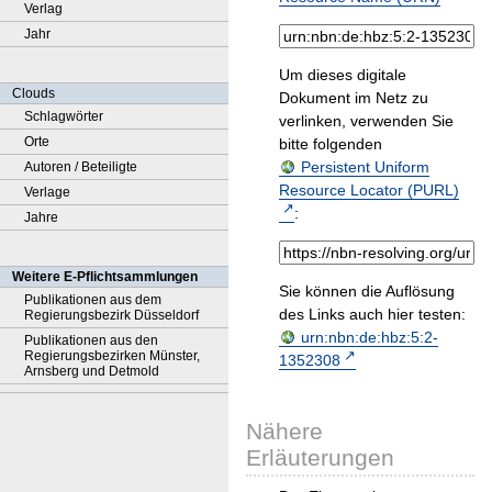
Verlag
Jahr
Um dieses digitale
Clouds
Dokument im Netz zu
Schlagwörter
verlinken, verwenden Sie
Orte
bitte folgenden
Persistent Uniform
Autoren / Beteiligte
Resource Locator (PURL)
Verlage
:
Jahre
Weitere E-Pflichtsammlungen
Sie können die Auflösung
Publikationen aus dem
des Links auch hier testen:
Regierungsbezirk Düsseldorf
urn:nbn:de:hbz:5:2-
Publikationen aus den
Regierungsbezirken Münster,
1352308
Arnsberg und Detmold
Nähere
Erläuterungen