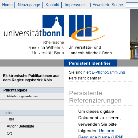
Home
Neuzugänge
Kontakt
Impressum
Erweiterte Suche
Persistent Identifier
Sie sind hier:
E-Pflicht-Sammlung
→
Elektronische Publikationen aus
Persistent Identifier
dem Regierungsbezirk Köln
Pflichtabgabe
Persistente
Ablieferungsverfahren
Referenzierungen
Um dieses digitale
Listen
Dokument zu zitieren,
Titel
verwenden Sie bitte
Autor / Beteiligte
folgenden
Uniform
Ort
Resource Name (URN)