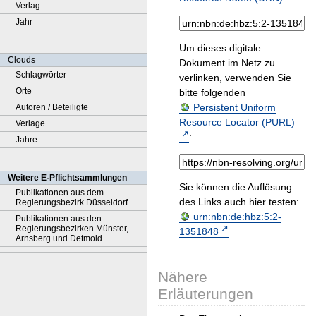
Verlag
Jahr
Um dieses digitale
Clouds
Dokument im Netz zu
Schlagwörter
verlinken, verwenden Sie
Orte
bitte folgenden
Persistent Uniform
Autoren / Beteiligte
Resource Locator (PURL)
Verlage
:
Jahre
Weitere E-Pflichtsammlungen
Sie können die Auflösung
Publikationen aus dem
des Links auch hier testen:
Regierungsbezirk Düsseldorf
urn:nbn:de:hbz:5:2-
Publikationen aus den
Regierungsbezirken Münster,
1351848
Arnsberg und Detmold
Nähere
Erläuterungen