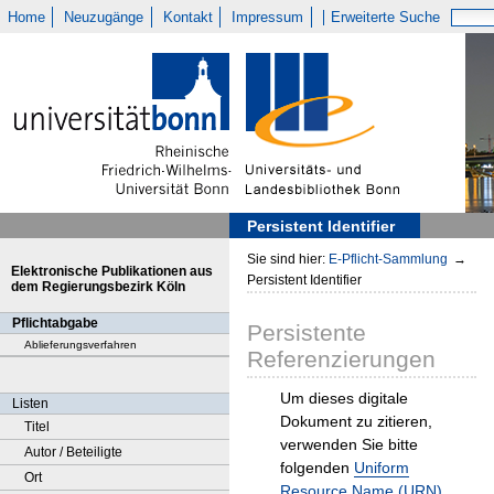
Home
Neuzugänge
Kontakt
Impressum
Erweiterte Suche
Persistent Identifier
Sie sind hier:
E-Pflicht-Sammlung
→
Elektronische Publikationen aus
Persistent Identifier
dem Regierungsbezirk Köln
Pflichtabgabe
Persistente
Ablieferungsverfahren
Referenzierungen
Um dieses digitale
Listen
Dokument zu zitieren,
Titel
verwenden Sie bitte
Autor / Beteiligte
folgenden
Uniform
Ort
Resource Name (URN)