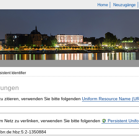
Home
Neuzugänge
istent Identifier
rungen
u zitieren, verwenden Sie bitte folgenden
Uniform Resource Name (U
m Netz zu verlinken, verwenden Sie bitte folgenden
Persistent Uni