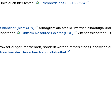
Links auch hier testen:
urn:nbn:de:hbz:5:2-1350884
t Identifier (hier: URN)
ermöglicht die stabile, weltweit eindeutige 
h ändernden
Uniform Resource Locator (URL)
Zitationssicherheit. 
rowser aufgerufen werden, sondern werden mittels eines Resolvingdiens
esolver der Deutschen Nationalbibliothek
.