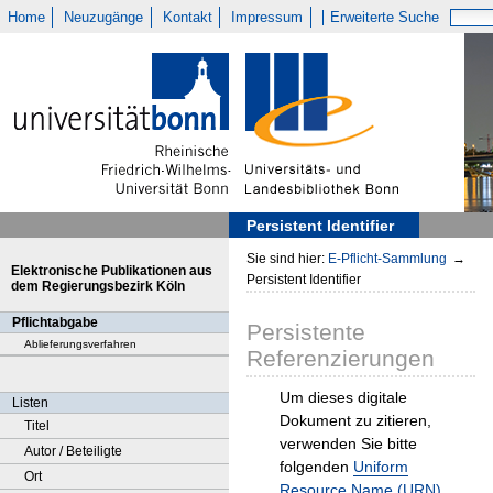
Home
Neuzugänge
Kontakt
Impressum
Erweiterte Suche
Persistent Identifier
Sie sind hier:
E-Pflicht-Sammlung
→
Elektronische Publikationen aus
Persistent Identifier
dem Regierungsbezirk Köln
Pflichtabgabe
Persistente
Ablieferungsverfahren
Referenzierungen
Um dieses digitale
Listen
Dokument zu zitieren,
Titel
verwenden Sie bitte
Autor / Beteiligte
folgenden
Uniform
Ort
Resource Name (URN)