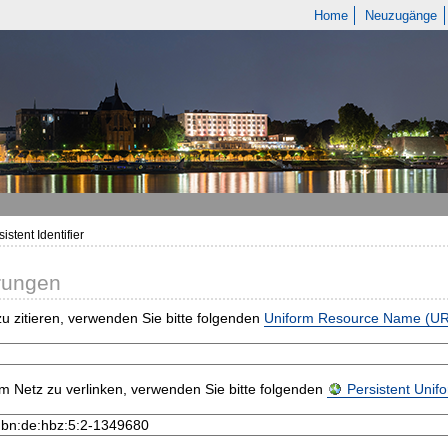
Home
Neuzugänge
istent Identifier
rungen
u zitieren, verwenden Sie bitte folgenden
Uniform Resource Name (U
m Netz zu verlinken, verwenden Sie bitte folgenden
Persistent Uni