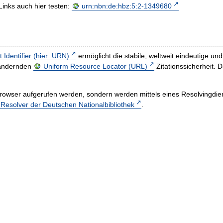
Links auch hier testen:
urn:nbn:de:hbz:5:2-1349680
t Identifier (hier: URN)
ermöglicht die stabile, weltweit eindeutige 
h ändernden
Uniform Resource Locator (URL)
Zitationssicherheit. 
rowser aufgerufen werden, sondern werden mittels eines Resolvingdiens
esolver der Deutschen Nationalbibliothek
.