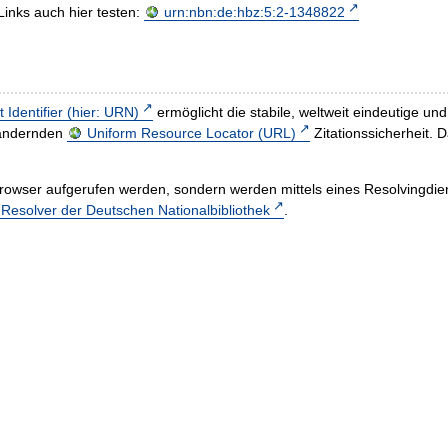
Links auch hier testen:
urn:nbn:de:hbz:5:2-1348822
t Identifier (hier: URN)
ermöglicht die stabile, weltweit eindeutige 
h ändernden
Uniform Resource Locator (URL)
Zitationssicherheit. 
rowser aufgerufen werden, sondern werden mittels eines Resolvingdiens
esolver der Deutschen Nationalbibliothek
.