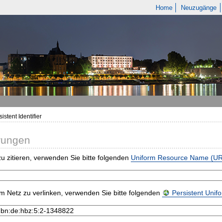
Home
Neuzugänge
istent Identifier
rungen
u zitieren, verwenden Sie bitte folgenden
Uniform Resource Name (U
m Netz zu verlinken, verwenden Sie bitte folgenden
Persistent Uni