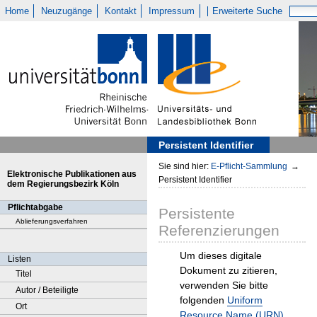
Home
Neuzugänge
Kontakt
Impressum
Erweiterte Suche
Persistent Identifier
Sie sind hier:
E-Pflicht-Sammlung
→
Elektronische Publikationen aus
Persistent Identifier
dem Regierungsbezirk Köln
Pflichtabgabe
Persistente
Ablieferungsverfahren
Referenzierungen
Um dieses digitale
Listen
Dokument zu zitieren,
Titel
verwenden Sie bitte
Autor / Beteiligte
folgenden
Uniform
Ort
Resource Name (URN)