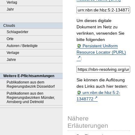
Verlag
Jahr
Um dieses digitale
Clouds
Dokument im Netz zu
Schlagwörter
verlinken, verwenden Sie
Orte
bitte folgenden
Persistent Uniform
Autoren / Beteiligte
Resource Locator (PURL)
Verlage
:
Jahre
Weitere E-Pflichtsammlungen
Sie können die Auflösung
Publikationen aus dem
des Links auch hier testen:
Regierungsbezirk Düsseldorf
urn:nbn:de:hbz:5:2-
Publikationen aus den
Regierungsbezirken Münster,
1348772
Arnsberg und Detmold
Nähere
Erläuterungen