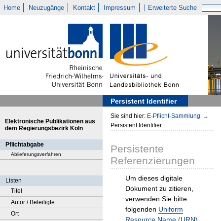
Home
Neuzugänge
Kontakt
Impressum
Erweiterte Suche
Persistent Identifier
Sie sind hier:
E-Pflicht-Sammlung
→
Elektronische Publikationen aus
Persistent Identifier
dem Regierungsbezirk Köln
Pflichtabgabe
Persistente
Ablieferungsverfahren
Referenzierungen
Um dieses digitale
Listen
Dokument zu zitieren,
Titel
verwenden Sie bitte
Autor / Beteiligte
folgenden
Uniform
Ort
Resource Name (URN)