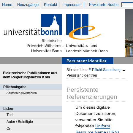
Home
Neuzugänge
Kontakt
Impressum
Erweiterte Suche
Persistent Identifier
Sie sind hier:
E-Pflicht-Sammlung
→
Elektronische Publikationen aus
Persistent Identifier
dem Regierungsbezirk Köln
Pflichtabgabe
Persistente
Ablieferungsverfahren
Referenzierungen
Um dieses digitale
Listen
Dokument zu zitieren,
Titel
verwenden Sie bitte
Autor / Beteiligte
folgenden
Uniform
Ort
Resource Name (URN)