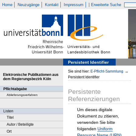
Home
Neuzugänge
Kontakt
Impressum
Erweiterte Suche
Persistent Identifier
Sie sind hier:
E-Pflicht-Sammlung
→
Elektronische Publikationen aus
Persistent Identifier
dem Regierungsbezirk Köln
Pflichtabgabe
Persistente
Ablieferungsverfahren
Referenzierungen
Um dieses digitale
Listen
Dokument zu zitieren,
Titel
verwenden Sie bitte
Autor / Beteiligte
folgenden
Uniform
Ort
Resource Name (URN)