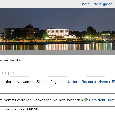
Home
Neuzugänge
istent Identifier
rungen
u zitieren, verwenden Sie bitte folgenden
Uniform Resource Name (U
m Netz zu verlinken, verwenden Sie bitte folgenden
Persistent Uni