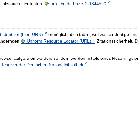
Links auch hier testen:
urn:nbn:de:hbz:5:2-1344590
t Identifier (hier: URN)
ermöglicht die stabile, weltweit eindeutige 
h ändernden
Uniform Resource Locator (URL)
Zitationssicherheit. 
rowser aufgerufen werden, sondern werden mittels eines Resolvingdiens
esolver der Deutschen Nationalbibliothek
.