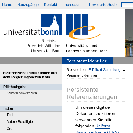
Home
Neuzugänge
Kontakt
Impressum
Erweiterte Suche
Persistent Identifier
Sie sind hier:
E-Pflicht-Sammlung
→
Elektronische Publikationen aus
Persistent Identifier
dem Regierungsbezirk Köln
Pflichtabgabe
Persistente
Ablieferungsverfahren
Referenzierungen
Um dieses digitale
Listen
Dokument zu zitieren,
Titel
verwenden Sie bitte
Autor / Beteiligte
folgenden
Uniform
Ort
Resource Name (URN)