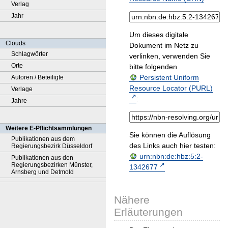
Verlag
Jahr
Um dieses digitale
Clouds
Dokument im Netz zu
Schlagwörter
verlinken, verwenden Sie
Orte
bitte folgenden
Persistent Uniform
Autoren / Beteiligte
Resource Locator (PURL)
Verlage
:
Jahre
Weitere E-Pflichtsammlungen
Sie können die Auflösung
Publikationen aus dem
des Links auch hier testen:
Regierungsbezirk Düsseldorf
urn:nbn:de:hbz:5:2-
Publikationen aus den
Regierungsbezirken Münster,
1342677
Arnsberg und Detmold
Nähere
Erläuterungen