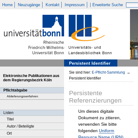
Home
Neuzugänge
Kontakt
Impressum
Erweiterte Suche
Persistent Identifier
Sie sind hier:
E-Pflicht-Sammlung
→
Elektronische Publikationen aus
Persistent Identifier
dem Regierungsbezirk Köln
Pflichtabgabe
Persistente
Ablieferungsverfahren
Referenzierungen
Um dieses digitale
Listen
Dokument zu zitieren,
Titel
verwenden Sie bitte
Autor / Beteiligte
folgenden
Uniform
Ort
Resource Name (URN)