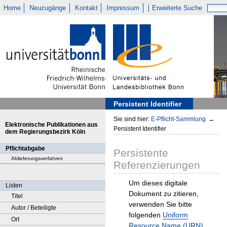
Home
Neuzugänge
Kontakt
Impressum
Erweiterte Suche
Persistent Identifier
Sie sind hier:
E-Pflicht-Sammlung
→
Elektronische Publikationen aus
Persistent Identifier
dem Regierungsbezirk Köln
Pflichtabgabe
Persistente
Ablieferungsverfahren
Referenzierungen
Um dieses digitale
Listen
Dokument zu zitieren,
Titel
verwenden Sie bitte
Autor / Beteiligte
folgenden
Uniform
Ort
Resource Name (URN)